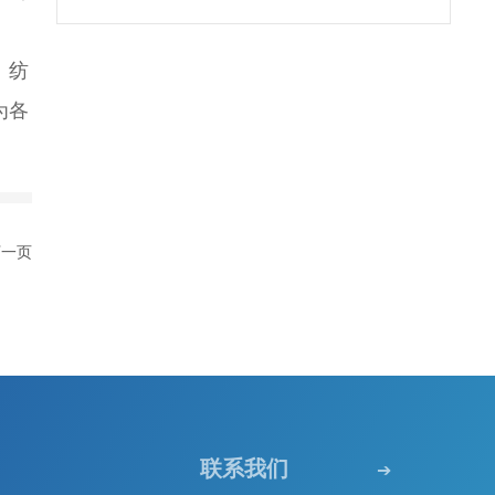
、纺
为各
下一页
联系我们
➔