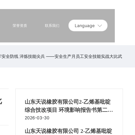
Language
荣誉资质
联系我们
牢安全防线 淬炼技能尖兵 ——安全生产月员工安全技能实战大比武
比
山东天说橡胶有限公司2-乙烯基吡啶
综合技改项目 环境影响报告书第二次
信息公开
2026-03-30
山东天说橡胶有限公司 2-乙烯基吡啶