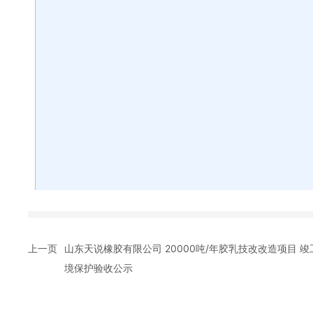
上一页
山东天说橡胶有限公司 20000吨/年胶乳技改改造项目 竣
境保护验收公示