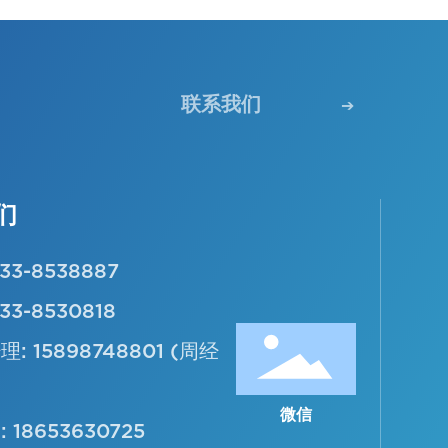
联系我们
➔
们
33-8538887
33-8530818
理:
15898748801
(周经
微信
:
18653630725