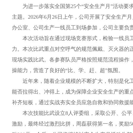
为进一步落实全国第25个“安全生产月”活动要求
主题。2026年6月26日上午，公司开展了安全生
办公室、公司生产一线员工到场参加，公司主要负
本次活动旨在通过现场竞赛形式，检验一线员工
力。本次比武重点对空呼气的规范佩戴、灭火器的
现场实践比武。各参赛队员严格按照规范流程操作
操能力，营造了良好的“比、学、赶、超”氛围。
近年来，随着企业规模的不断扩大，特别是化工
能否拉得出、冲得上，成为保障企业安全生产的重
补齐短板，通过实战夯实全员应急自救和协同救援
本次技能比武设立8人评委组，采取公开、公平
激励，最终经过激烈比拼，周磊获得第一名，奖励50